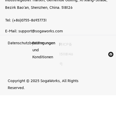
Industriegebiet Tianxin, Gemeinde Guxing, Xi'xiang-Straße,
Bezirk Bao'an, Shenzhen, China. 518126
Tel: (+86)0755-86937731
E-Mail: support@sogaworks.com
Datenschutzbestimmungen
Bedingungen
|
|
粤ICP备
CNC-
und
15118146
Bearbeitungsdienstleist
Konditionen
号
in China
Copyright © 2025 SogaWorks, All Rights
Reserved.