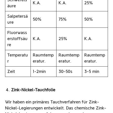
K.A.
K.A.
25%
äure
Salpetersä
50%
75%
50%
ure
Fluorwass
erstoffsäu
K.A.
25%
K.A.
re
Temperatu
Raumtemp
Raumtemp
Raumtemp
r
eratur.
eratur.
eratur.
Zeit
1-2min
30-50s
3-5 min
Zink-Nickel-Tauchfolie
Wir haben ein primäres Tauchverfahren für Zink-
Nickel-Legierungen entwickelt. Das chemische Zink-