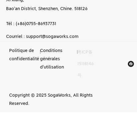
Bao'an District, Shenzhen, Chine. 518126
Tél : (+86)0755-86937731
Courriel : support@sogaworks.com
Politique de
Conditions
|
|
粤ICP备
Services
confidentialité
générales
15118146
d'usinage CNC
d'utilisation
号
en Chine
Copyright © 2025 SogaWorks, All Rights
Reserved.