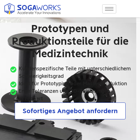
Prototypen und
Produktionsteile für die
Medizintechnik
Kundenspezifische Teile mit unterschiedlichem
Schwierigkeitsgrad
Ideal für Prototyping oder Massenproduktion
Enge Toleranzen und 2D-Zeichnungen
akzeptiert
Sofortiges Angebot anfordern