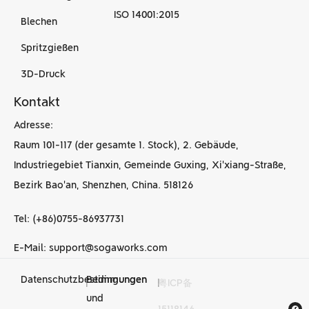
ISO 14001:2015
Blechen
Spritzgießen
3D-Druck
Kontakt
Adresse:
Raum 101-117 (der gesamte 1. Stock), 2. Gebäude,
Industriegebiet Tianxin, Gemeinde Guxing, Xi'xiang-Straße,
Bezirk Bao'an, Shenzhen, China. 518126
Tel: (+86)0755-86937731
E-Mail: support@sogaworks.com
Datenschutzbestimmungen
Bedingungen
|
|
粤ICP备
CNC-
und
15118146
Bearbeitungsdienstleist