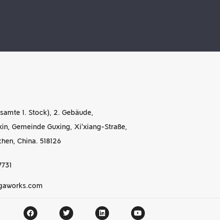
samte 1. Stock), 2. Gebäude,
xin, Gemeinde Guxing, Xi'xiang-Straße,
zhen, China. 518126
7731
ogaworks.com
n China