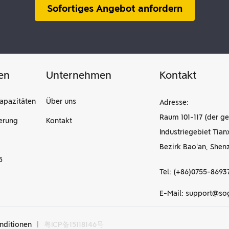
Sofortiges Angebot anfordern
en
Unternehmen
Kontakt
apazitäten
Über uns
Adresse:
Raum 101-117 (der ge
erung
Kontakt
Industriegebiet Tian
Bezirk Bao'an, Shen
5
Tel: (+86)0755-8693
E-Mail: support@s
nditionen
|
粤ICP备15118146号
CNC-Bearbeitungsdienstleistungen i