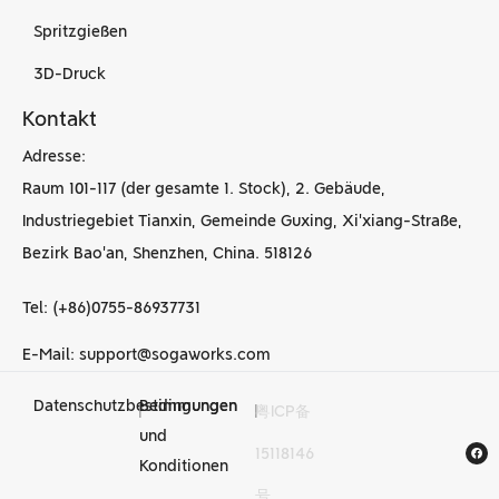
Spritzgießen
3D-Druck
Kontakt
Adresse:
Raum 101-117 (der gesamte 1. Stock), 2. Gebäude,
Industriegebiet Tianxin, Gemeinde Guxing, Xi'xiang-Straße,
Bezirk Bao'an, Shenzhen, China. 518126
Tel: (+86)0755-86937731
E-Mail: support@sogaworks.com
Datenschutzbestimmungen
Bedingungen
|
|
粤ICP备
CNC-
und
15118146
Bearbeitungsdienstleist
Konditionen
号
in China