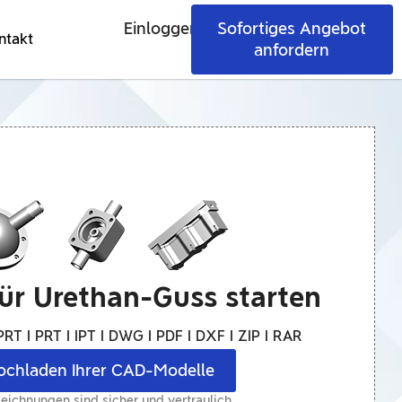
Einloggen
Sofortiges Angebot
ntakt
anfordern
ür Urethan-Guss starten
RT I PRT I IPT I DWG I PDF I DXF I ZIP I RAR
ochladen Ihrer CAD-Modelle
Zeichnungen sind sicher und vertraulich.