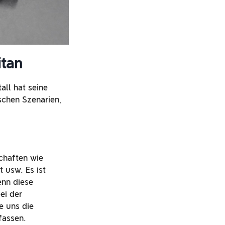
itan
ll hat seine
schen Szenarien,
chaften wie
t usw. Es ist
enn diese
ei der
e uns die
fassen.