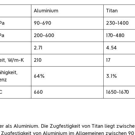
Aluminium
Titan
Pa
90-690
230-1400
Pa
200-600
170-480
2.71
4.54
eit, W/m-K
210
17
ähigkeit,
64%
3.1%
enz
℃
660
1650-1670
rker als Aluminium. Die Zugfestigkeit von Titan liegt zwisc
 Zugfestigkeit von Aluminium im Allgemeinen zwischen 9