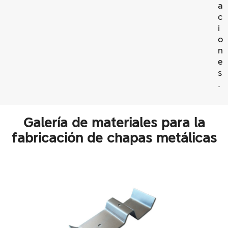
a
c
i
o
n
e
s
.
Galería de materiales para la
fabricación de chapas metálicas