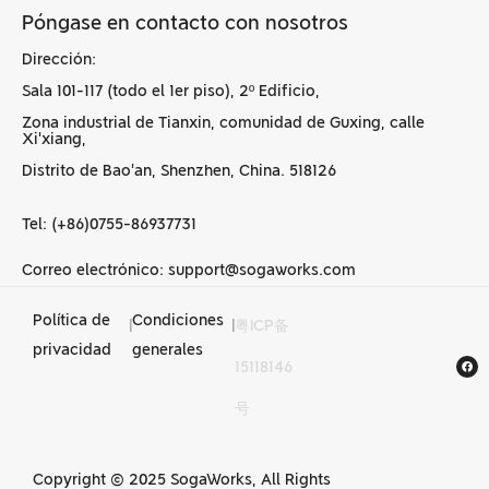
Póngase en contacto con nosotros
Dirección:
Sala 101-117 (todo el 1er piso), 2º Edificio,
Zona industrial de Tianxin, comunidad de Guxing, calle
Xi'xiang,
Distrito de Bao'an, Shenzhen, China. 518126
Tel: (+86)0755-86937731
Correo electrónico: support@sogaworks.com
Política de
Condiciones
|
|
粤ICP备
Servicios de
privacidad
generales
15118146
mecanizado CNC en
号
China
Copyright © 2025 SogaWorks, All Rights