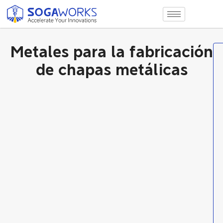
Metales para la fabricación
N
u
de chapas metálicas
e
s
t
r
a
g
a
m
a
d
e
m
a
t