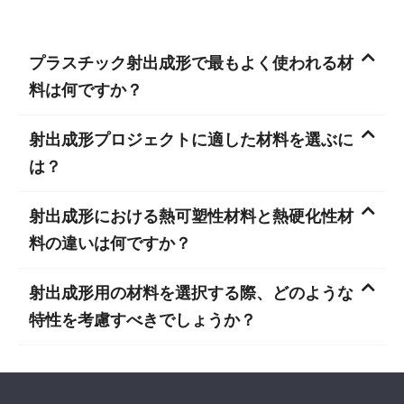
プラスチック射出成形で最もよく使われる材
料は何ですか？
射出成形プロジェクトに適した材料を選ぶに
は？
射出成形における熱可塑性材料と熱硬化性材
料の違いは何ですか？
射出成形用の材料を選択する際、どのような
特性を考慮すべきでしょうか？