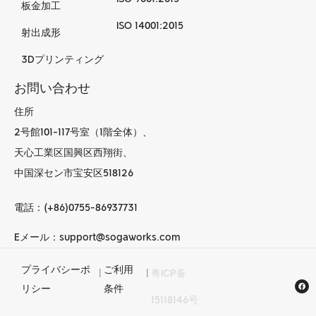
板金加工
ISO 14001:2015
射出成形
3Dプリンティング
お問い合わせ
住所
2号館101-117号室（1階全体）、
天心工業区国興区西翔街、
中国深セン市宝安区518126
電話：(+86)0755-86937731
Eメール：support@sogaworks.com
プライバシーポ
ご利用
|
|
粤ICP备
中国でのCNC加工
リシー
条件
15118146号
サービス