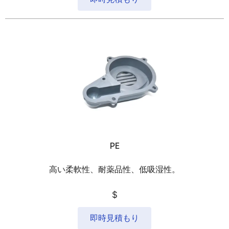
PE
高い柔軟性、耐薬品性、低吸湿性。
$
即時見積もり