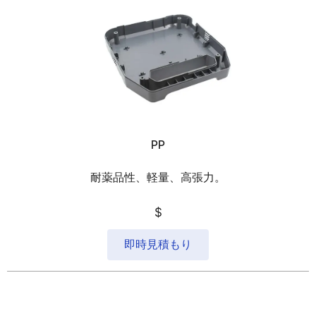
PP
耐薬品性、軽量、高張力。
$
即時見積もり