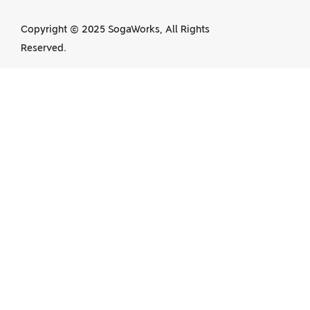
Copyright © 2025 SogaWorks, All Rights
Reserved.