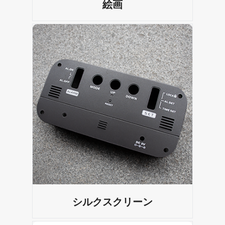
絵画
シルクスクリーン