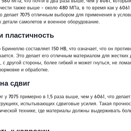
560 МПа, что почти в два раза выше, чем у 6061, который
чести также выше - около 480 МПа, в то время как у 6061 
о делает 7075 отличным выбором для применения в услов
ак детали самолетов и военное оборудование.
и пластичность
 Бринеллю составляет 150 HB, что означает, что он проти
ается. Это делает его отличным материалом для жестких 
 с другой стороны, более гибкий и может гнуться, не лома
формовке и обработке.
на сдвиг
г у 7075 примерно в 1,5 раза выше, чем у 6061, что делае
трукциях, испытывающих сдвиговые усилия. Такая прочнос
ической технике, где материалы должны выдерживать боль