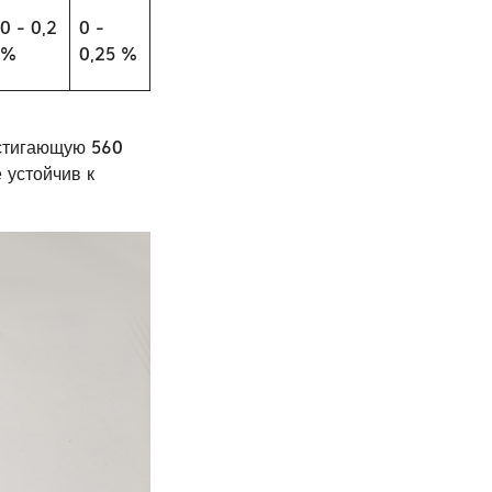
0 - 0,2
0 -
%
0,25 %
стигающую 560
 устойчив к
.