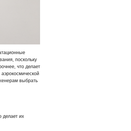
уатационные
вания, поскольку
очнее, что делает
в аэрокосмической
нженерам выбрать
 делает их