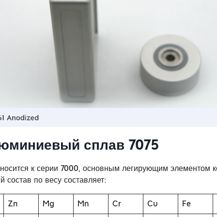
юминиевый сплав 7075
носится к серии 7000, основным легирующим элементом к
й состав по весу составляет:
Zn
Mg
Mn
Cr
Cu
Fe