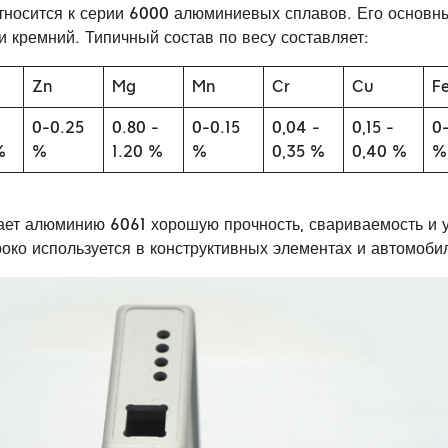
тносится к серии 6000 алюминиевых сплавов. Его основ
и кремний. Типичный состав по весу составляет:
Zn
Mg
Mn
Cr
Cu
F
-
0-0.25
0.80 -
0-0.15
0,04 -
0,15 -
0
%
%
1.20 %
%
0,35 %
0,40 %
%
ает алюминию 6061 хорошую прочность, свариваемость и у
око используется в конструктивных элементах и автомоби