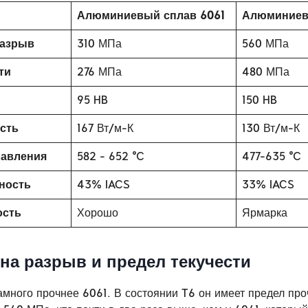
Алюминиевый сплав 6061
Алюминиев
разрыв
310 МПа
560 МПа
ти
276 МПа
480 МПа
95 HB
150 HB
сть
167 Вт/м-К
130 Вт/м-К
лавления
582 - 652 ℃
477-635 ℃
ность
43% IACS
33% IACS
ость
Хорошо
Ярмарка
на разрыв и предел текучести
много прочнее 6061. В состоянии T6 он имеет предел про