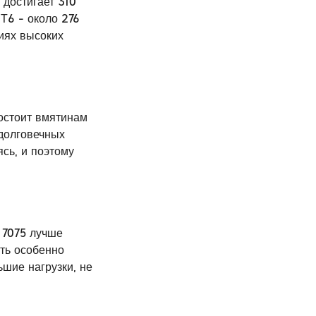
 достигает 310
Т6 - около 276
иях высоких
востоит вмятинам
долговечных
ясь, и поэтому
т 7075 лучше
ть особенно
шие нагрузки, не