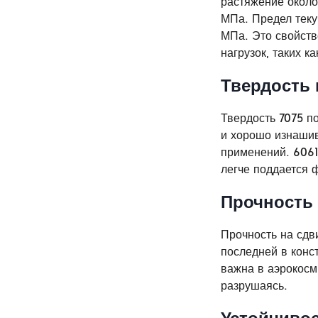
растяжение около 
МПа. Предел теку
МПа. Это свойств
нагрузок, таких к
Твердость 
Твердость 7075 по
и хорошо изнашив
применений. 6061,
легче поддается 
Прочность 
Прочность на сдви
последней в конс
важна в аэрокосм
разрушаясь.