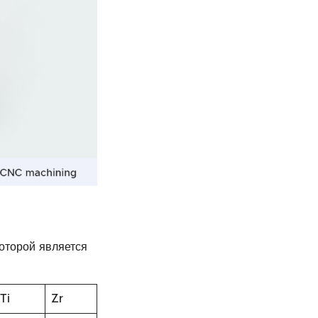
оторой является
Ti
Zr