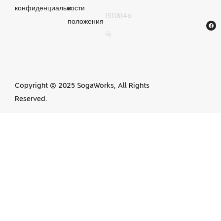
конфиденциальности
и
15118146
механической
положения
号
обработке с ЧПУ в
Китае
Copyright © 2025 SogaWorks, All Rights
Reserved.