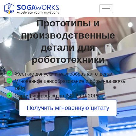
Прототипы и
производственные
детали для
робототехники
Жесткие допуски и разнообразная отделка
Мгновенное ценообразование и обратная связь
DFM
Сертифицировано по ISO 9001:2015
Получить мгновенную цитату