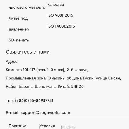
качества
листового металла
ISO 9001:2015
Литье под
ISO 14001:2015
давлением
3D-печать
Свяжитесь с нами
Адрес:
Комната 101-117 (весь 1-й этаж), 2-й корпус,
Промышленная зона Тяньсинь, община Гусин, улица Сисян,
Район Баоань, Шэньчжэнь, Китай. 518126
Тел: (+86)0755-86937731
E-mail: support@sogaworks.com
Политика
Условия
|
|
粤ICP备
Услуги по