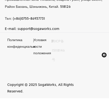
Район Баоань, Шэньчжэнь, Китай. 518126
Тел: (+86)0755-86937731
E-mail: support@sogaworks.com
Политика
Условия
|
|
粤ICP备
Услуги по
конфиденциальности
и
15118146
механической
положения
号
обработке с ЧПУ в
Китае
Copyright © 2025 SogaWorks, All Rights
Reserved.