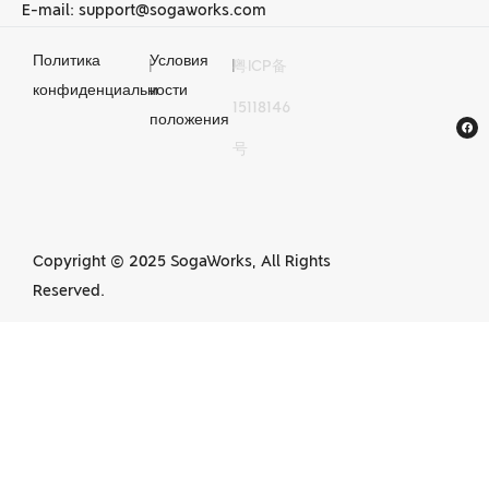
E-mail: support@sogaworks.com
Политика
Условия
|
|
粤ICP备
Услуги по
конфиденциальности
и
15118146
механической
положения
号
обработке с ЧПУ в
Китае
Copyright © 2025 SogaWorks, All Rights
Reserved.