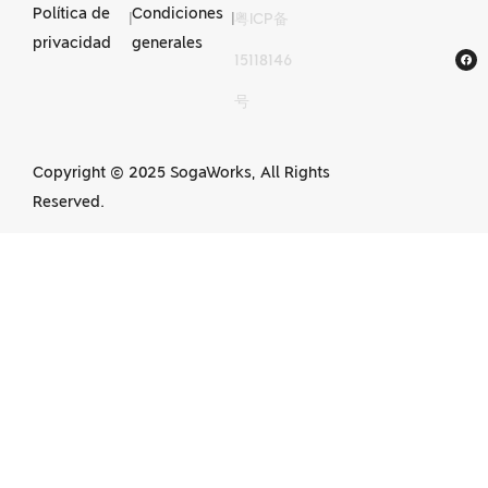
Política de
Condiciones
|
|
粤ICP备
Servicios de
privacidad
generales
15118146
mecanizado CNC en
号
China
Copyright © 2025 SogaWorks, All Rights
Reserved.