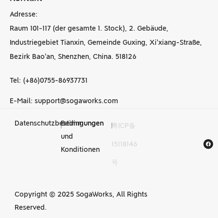
Adresse:
Raum 101-117 (der gesamte 1. Stock), 2. Gebäude,
Industriegebiet Tianxin, Gemeinde Guxing, Xi'xiang-Straße,
Bezirk Bao'an, Shenzhen, China. 518126
Tel: (+86)0755-86937731
E-Mail: support@sogaworks.com
Datenschutzbestimmungen
Bedingungen
|
|
粤ICP备
CNC-
und
15118146
Bearbeitungsdienstleist
Konditionen
号
in China
Copyright © 2025 SogaWorks, All Rights
Reserved.