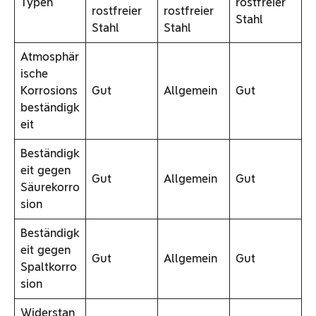
Typen
rostfreier
rostfreier
rostfreier
Stahl
Stahl
Stahl
Atmosphär
ische
Korrosions
Gut
Allgemein
Gut
beständigk
eit
Beständigk
eit gegen
Gut
Allgemein
Gut
Säurekorro
sion
Beständigk
eit gegen
Gut
Allgemein
Gut
Spaltkorro
sion
Widerstan