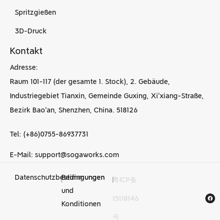
Spritzgießen
3D-Druck
Kontakt
Adresse:
Raum 101-117 (der gesamte 1. Stock), 2. Gebäude,
Industriegebiet Tianxin, Gemeinde Guxing, Xi'xiang-Straße,
Bezirk Bao'an, Shenzhen, China. 518126
Tel: (+86)0755-86937731
E-Mail: support@sogaworks.com
Datenschutzbestimmungen
Bedingungen
|
|
粤ICP备
CNC-
und
15118146
Bearbeitungsdienstleist
Konditionen
号
in China