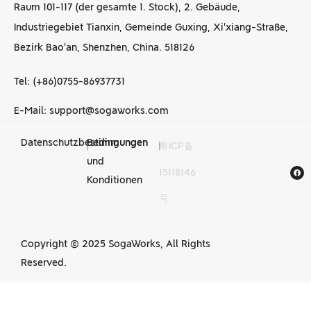
Raum 101-117 (der gesamte 1. Stock), 2. Gebäude,
Industriegebiet Tianxin, Gemeinde Guxing, Xi'xiang-Straße,
Bezirk Bao'an, Shenzhen, China. 518126
Tel: (+86)0755-86937731
E-Mail: support@sogaworks.com
Datenschutzbestimmungen
Bedingungen
|
|
粤ICP备
CNC-
und
15118146
Bearbeitungsdienstleist
Konditionen
号
in China
Copyright © 2025 SogaWorks, All Rights
Reserved.