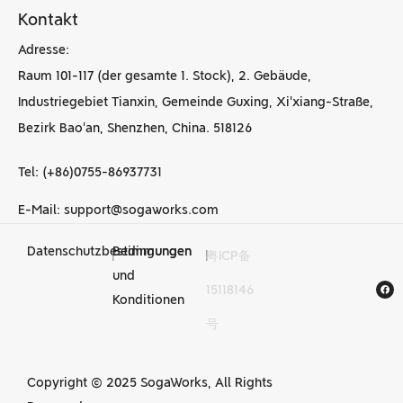
Kontakt
Adresse:
Raum 101-117 (der gesamte 1. Stock), 2. Gebäude,
Industriegebiet Tianxin, Gemeinde Guxing, Xi'xiang-Straße,
Bezirk Bao'an, Shenzhen, China. 518126
Tel: (+86)0755-86937731
E-Mail: support@sogaworks.com
Datenschutzbestimmungen
Bedingungen
|
|
粤ICP备
CNC-
und
15118146
Bearbeitungsdienstleist
Konditionen
号
in China
Copyright © 2025 SogaWorks, All Rights