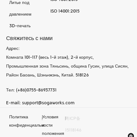
Литье под
ISO 14001:2015
давлением
3D-печать
Свяжитесь с нами
Адрес:
Комната 101-117 (весь 1-й этаж), 2-й корпус,
Промышленная зона Тяньсинь, община Гусин, улица Сисян,
Район Баоань, Шэньчжэнь, Китай. 518126
Тел: (+86)0755-86937731
E-mail: support@sogaworks.com
Политика
Условия
|
|
粤ICP备
Услуги по
конфиденциальности
и
15118146
механической
положения