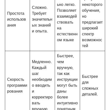
ьно легко.
некоторого
Сложно.
Позволяет
обучения,
Простота
Требует
взаимодей
но
использов
значительн
ствовать
предлагает
ания
ых знаний
на
широкий
и опыта.
естественн
спектр
ом языке
возможнос
тей
Быстрее,
Медленно.
чем
Каждый
вручную,
шаг
так как
Быстрее
Скорость
необходим
инструкции
для
программи
о вводить
могут быть
сложных
рования
и
даны
деталей.
корректиро
более
вать
интуитивно
вручную
понятным