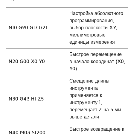
Настройка абсолютного
программирования,
N10 G90 G17 G21
выбор плоскости XY,
миллиметровые
единицы измерения
Быстрое перемещение
N20 G00 X0 Y0
в начало координат (X0,
Y0)
Смещение длины
инструмента
применяется к
N30 G43 H1 Z5
инструменту 1,
перемещает Z на 5 мм
выше детали
Быстрое возвращение к
N40 M03 S1200