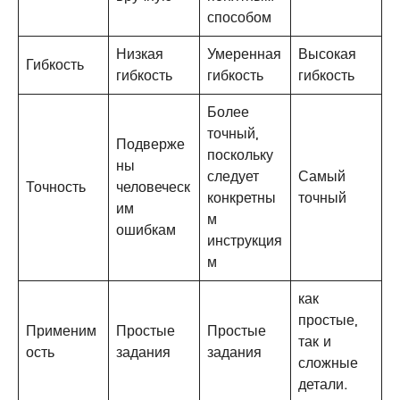
способом
Низкая
Умеренная
Высокая
Гибкость
гибкость
гибкость
гибкость
Более
точный,
Подверже
поскольку
ны
следует
Самый
Точность
человеческ
конкретны
точный
им
м
ошибкам
инструкция
м
как
простые,
Применим
Простые
Простые
так и
ость
задания
задания
сложные
детали.