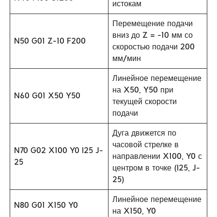
истокам
Перемещение подачи
вниз до Z = -10 мм со
N50 G01 Z-10 F200
скоростью подачи 200
мм/мин
Линейное перемещение
на X50, Y50 при
N60 G01 X50 Y50
текущей скорости
подачи
Дуга движется по
часовой стрелке в
N70 G02 X100 Y0 I25 J-
направлении X100, Y0 с
25
центром в точке (I25, J-
25)
Линейное перемещение
N80 G01 X150 Y0
на X150, Y0