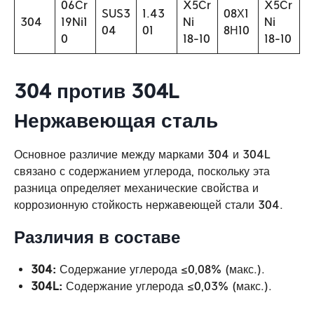
06Cr
X5Cr
X5Cr
SUS3
1.43
08Х1
304
19Ni1
Ni
Ni
04
01
8Н10
0
18-10
18-10
304 против 304L
Нержавеющая сталь
Основное различие между марками 304 и 304L
связано с содержанием углерода, поскольку эта
разница определяет механические свойства и
коррозионную стойкость нержавеющей стали 304.
Различия в составе
304:
Содержание углерода ≤0,08% (макс.).
304L:
Содержание углерода ≤0,03% (макс.).