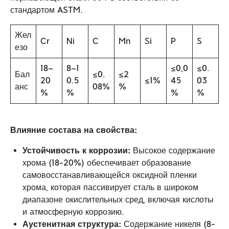
стандартом ASTM.
Жел
Cr
Ni
C
Mn
Si
P
S
езо
18~
8~1
≤0,0
≤0.
Бал
≤0.
≤2
20
0.5
≤1%
45
03
анс
08%
%
%
%
%
%
Влияние состава на свойства:
Устойчивость к коррозии:
Высокое содержание
хрома (18-20%) обеспечивает образование
самовосстанавливающейся оксидной пленки
хрома, которая пассивирует сталь в широком
диапазоне окислительных сред, включая кислоты
и атмосферную коррозию.
Аустенитная структура:
Содержание никеля (8-