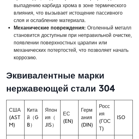
выпадению карбида хрома в зоне термического
влияния, что вызывает истощение пассивного
слоя и ослабление материала.
Механические повреждения:
Оголенный металл
становится доступным при неправильной очистке,
появлении поверхностных царапин или
механических потертостей, что позволяет начать
коррозию.
Эквивалентные марки
нержавеющей стали 304
Росс
США
Кита
Япон
Герм
ЕС
ия
(AST
й（G
ия（
ания
ISO
(EN)
(ГОС
M)
B）
JIS）
(DIN)
Т)