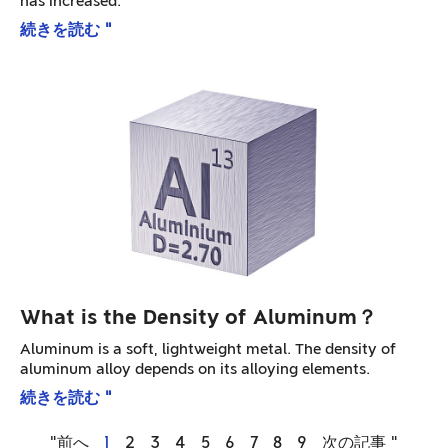
has increased.
続きを読む "
What is the Density of Aluminum？
Aluminum is a soft, lightweight metal. The density of
aluminum alloy depends on its alloying elements.
続きを読む "
"前へ
1
2
3
4
5
6
7
8
9
次の記事 "