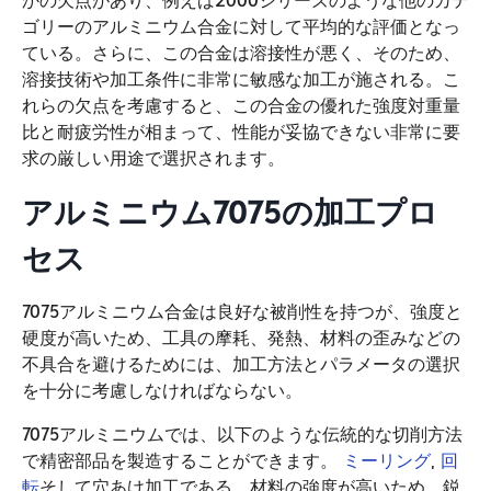
かの欠点があり、例えば2000シリーズのような他のカテ
ゴリーのアルミニウム合金に対して平均的な評価となっ
ている。さらに、この合金は溶接性が悪く、そのため、
溶接技術や加工条件に非常に敏感な加工が施される。こ
れらの欠点を考慮すると、この合金の優れた強度対重量
比と耐疲労性が相まって、性能が妥協できない非常に要
求の厳しい用途で選択されます。
アルミニウム7075の加工プロ
セス
7075アルミニウム合金は良好な被削性を持つが、強度と
硬度が高いため、工具の摩耗、発熱、材料の歪みなどの
不具合を避けるためには、加工方法とパラメータの選択
を十分に考慮しなければならない。
7075アルミニウムでは、以下のような伝統的な切削方法
で精密部品を製造することができます。
ミーリング
,
回
転
そして穴あけ加工である。材料の強度が高いため、鋭