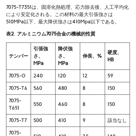
7075-T7351は、固溶化熱処理、応力除去後、人工平均化
により安定化される。この材料の最大引張強さは
510MPa以下、最大降伏強さは410Mpa以下である。
表2
.
アルミニウム7075合金の機械的性質
引張強
降伏強
硬度、
テンパー
さ、
さ、
伸長、%
HB
MPa
MPa
7075-O
240
120
12
59
7075-T6
560
480
8
150
7075-
550
460
8
150
T651
7075-T7
500
410
9
該当なし
7075-