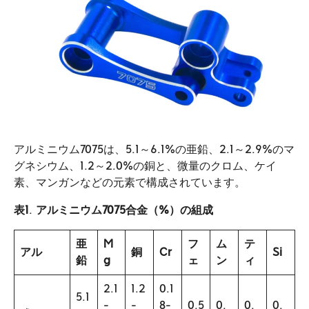
アルミニウム7075は、5.1～6.1%の亜鉛、2.1～2.9%のマ
グネシウム、1.2～2.0%の銅と、微量のクロム、ケイ
素、マンガンなどの元素で構成されています。
表1
.
アルミニウム7075合金（%）の組成
亜
M
フ
ム
テ
アル
銅
Cr
Si
鉛
g
ェ
ン
ィ
2.1
1.2
0.1
5.1
-
-
8-
0.5
0.
0.
0.