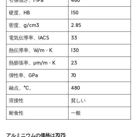
引張強さ、MPa
480
硬度、HB
150
密度、g/cm3
2.85
電気伝導率、IACS
33
熱伝導率、W/m・K
130
熱膨張率、µm/m・K
23
弾性率、GPa
70
融点、℃。
480
溶接性
貧しい
耐食性
一般
アルミニウムの価格は7075