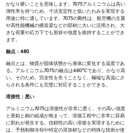
かなり硬いことを意味します。7075アルミニウムは高い
弾性率を持つため、寸法安定性と低いたわみを実現する
用途に特に適しています。7075の剛性は、航空機の主翼
や高性能機械の構造梁などの部材に大いに活用され、大
きな荷重や応力下でも形状や強度を維持することができ
ます。
融点：480
融点とは、物質が固体状態から液体に変化する温度であ
る。アルミニウム7075の融点は480℃であり、かなり高
い。そのため、完全性を失うことなく、極端な高温にさ
らされる条件にも完璧に対応することができる。
溶接性：悪い
アルミニウム7075は溶接性が非常に悪く、その高い強度
と亜鉛と銅の組成が相まって、溶接工程中に非常に容易
に割れが発生する。信頼性の高い溶接を実現するために
は、予熱制御冷却や特定の溶加材などの特殊な技術が使