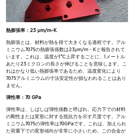
熱膨張率：23 µm/m-K
熱膨張とは、材料が熱を得て大きくなる過程です。アル
ミニウム7075の熱膨張係数は23μm/m・Kと報告されて
います。これは、温度が1℃上昇するごとに、1メートル
あたり23ミクロンの長さが伸びることを意味します。こ
れはかなり低い熱膨張率であるため、温度変化により
7075アルミニウムの寸法安定性が損なわれることはあり
ません。
弾性率：70 GPa
弾性率は、しばしば弾性係数と呼ばれ、応力下での材料
の剛性または変形に対する抵抗力を示す尺度です。アル
ミニウム7075の弾性率は70GPaです。これは、加えられ
た荷重下での変形傾向が非常に小さいため、この合金が