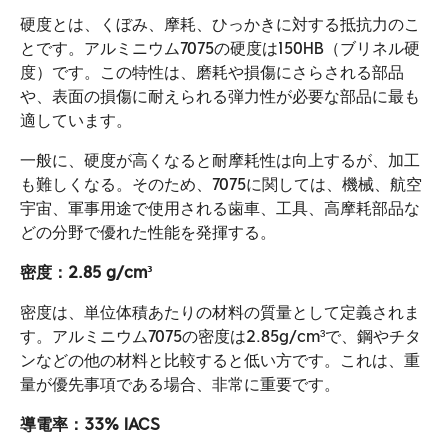
硬度とは、くぼみ、摩耗、ひっかきに対する抵抗力のこ
とです。アルミニウム7075の硬度は150HB（ブリネル硬
度）です。この特性は、磨耗や損傷にさらされる部品
や、表面の損傷に耐えられる弾力性が必要な部品に最も
適しています。
一般に、硬度が高くなると耐摩耗性は向上するが、加工
も難しくなる。そのため、7075に関しては、機械、航空
宇宙、軍事用途で使用される歯車、工具、高摩耗部品な
どの分野で優れた性能を発揮する。
密度：2.85 g/cm³
密度は、単位体積あたりの材料の質量として定義されま
す。アルミニウム7075の密度は2.85g/cm³で、鋼やチタ
ンなどの他の材料と比較すると低い方です。これは、重
量が優先事項である場合、非常に重要です。
導電率：33% IACS