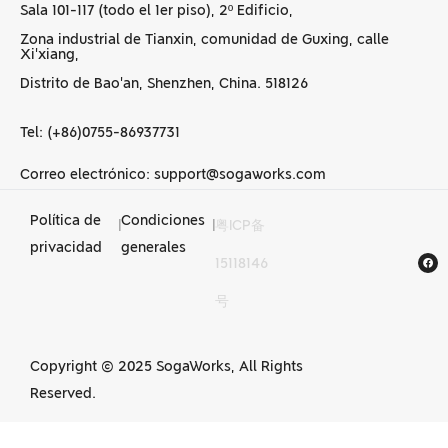
Sala 101-117 (todo el 1er piso), 2º Edificio,
Zona industrial de Tianxin, comunidad de Guxing, calle
Xi'xiang,
Distrito de Bao'an, Shenzhen, China. 518126
Tel: (+86)0755-86937731
Correo electrónico: support@sogaworks.com
Política de
Condiciones
|
|
粤ICP备
Servicios de
privacidad
generales
15118146
mecanizado CNC en
号
China
Copyright © 2025 SogaWorks, All Rights
Reserved.