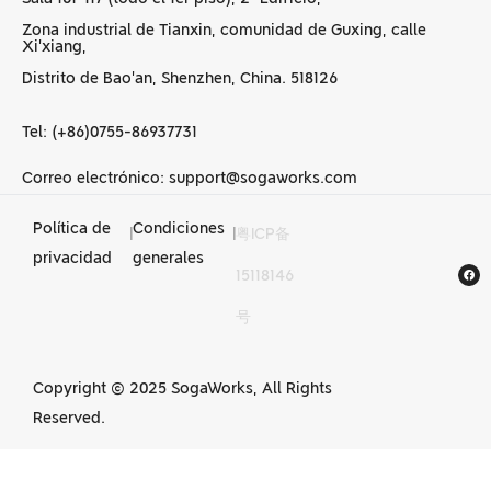
Zona industrial de Tianxin, comunidad de Guxing, calle
Xi'xiang,
Distrito de Bao'an, Shenzhen, China. 518126
Tel: (+86)0755-86937731
Correo electrónico: support@sogaworks.com
Política de
Condiciones
|
|
粤ICP备
Servicios de
privacidad
generales
15118146
mecanizado CNC en
号
China
Copyright © 2025 SogaWorks, All Rights
Reserved.