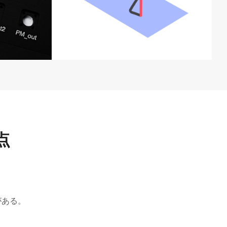
点
がある。