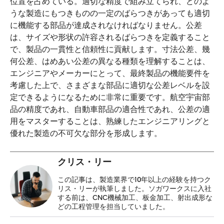
位置を占めている。適切な精度で組み立てられ、どのよ
うな製造にもつきものの一定のばらつきがあっても適切
に機能する部品が達成されなければなりません。公差
は、サイズや形状の許容されるばらつきを定義すること
で、製品の一貫性と信頼性に貢献します。寸法公差、幾
何公差、はめあい公差の異なる種類を理解することは、
エンジニアやメーカーにとって、最終製品の機能要件を
考慮した上で、さまざまな部品に適切な公差レベルを設
定できるようになるために非常に重要です。航空宇宙部
品の精度であれ、自動車部品の適合性であれ、公差の適
用をマスターすることは、熟練したエンジニアリングと
優れた製造の不可欠な部分を形成します。
クリス・リー
この記事は、製造業界で10年以上の経験を持つク
リス・リーが執筆しました。ソガワークスに入社
する前は、CNC機械加工、板金加工、射出成形な
どの工程管理を担当していました。