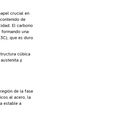
apel crucial en
 contenido de
cidad. El carbono
o, formando una
E3C), que es duro
structura cúbica
austenita y
región de la fase
cos al acero, la
a estable a