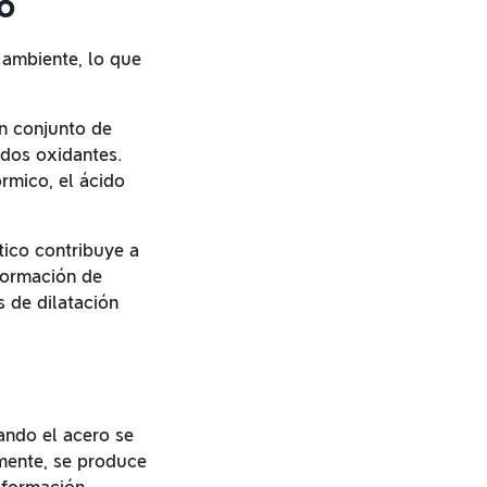
o
 ambiente, lo que
un conjunto de
idos oxidantes.
órmico, el ácido
tico contribuye a
 formación de
s de dilatación
ando el acero se
amente, se produce