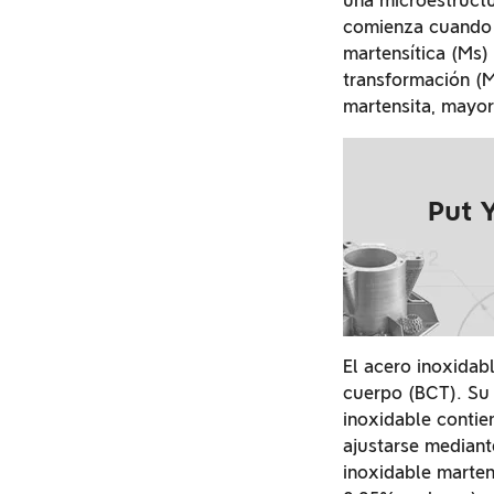
una microestructu
comienza cuando l
martensítica (Ms)
transformación (M
martensita, mayor 
Put 
El acero inoxidabl
cuerpo (BCT). Su 
inoxidable conti
ajustarse mediant
inoxidable marten