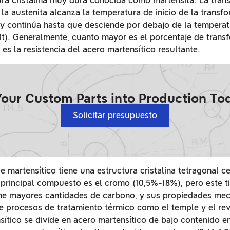
ra cristalina muy dura conocida como martensita. La tran
a austenita alcanza la temperatura de inicio de la transf
 y continúa hasta que desciende por debajo de la tempera
t). Generalmente, cuanto mayor es el porcentaje de trans
es la resistencia del acero martensítico resultante.
Your Custom Parts into Production T
Solicitar presupuesto
e martensítico tiene una estructura cristalina tetragonal c
principal compuesto es el cromo (10,5%-18%), pero este t
ene mayores cantidades de carbono, y sus propiedades me
e procesos de tratamiento térmico como el temple y el rev
sítico se divide en acero martensítico de bajo contenido e