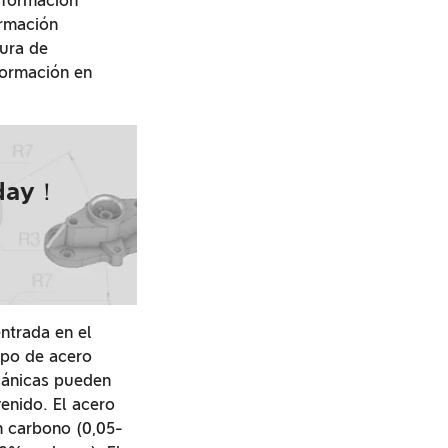
sformación
ormación
tura de
formación en
oday！
entrada en el
ipo de acero
cánicas pueden
enido. El acero
n carbono (0,05-