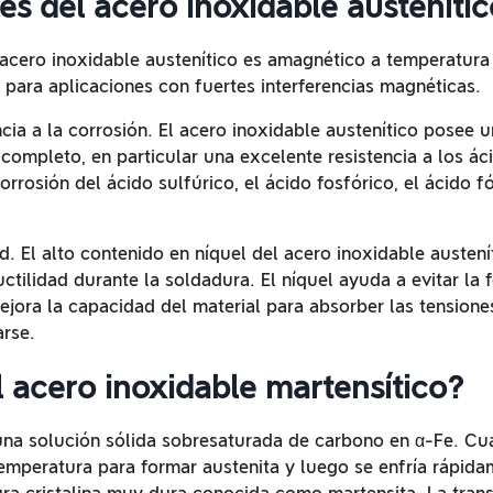
s del acero inoxidable austenític
acero inoxidable austenítico es amagnético a temperatura
para aplicaciones con fuertes interferencias magnéticas.
ncia a la corrosión. El acero inoxidable austenítico posee 
ompleto, en particular una excelente resistencia a los ác
corrosión del ácido sulfúrico, el ácido fosfórico, el ácido f
d. El alto contenido en níquel del acero inoxidable austení
uctilidad durante la soldadura. El níquel ayuda a evitar la
mejora la capacidad del material para absorber las tensione
arse.
 acero inoxidable martensítico?
una solución sólida sobresaturada de carbono en α-Fe. Cu
 temperatura para formar austenita y luego se enfría rápid