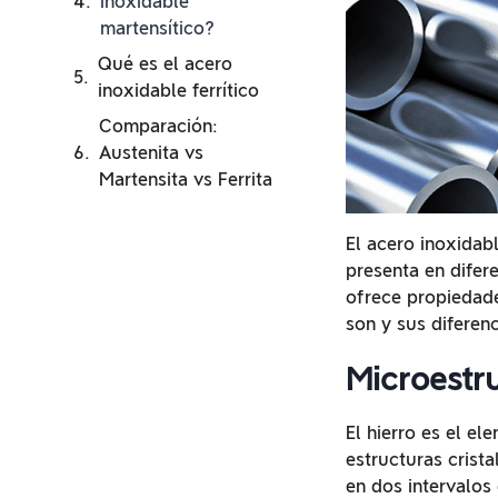
inoxidable
martensítico?
Qué es el acero
inoxidable ferrítico
Comparación:
Austenita vs
Martensita vs Ferrita
El acero inoxidab
presenta en difere
ofrece propiedade
son y sus diferenc
Microestr
El hierro es el e
estructuras crist
en dos intervalos