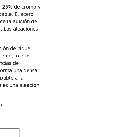
7%-25% de cromo y
able. El acero
te la adición de
. Las aleaciones
ción de níquel
iente, lo que
ncias de
 forma una densa
tible a la
 es una aleación
o.