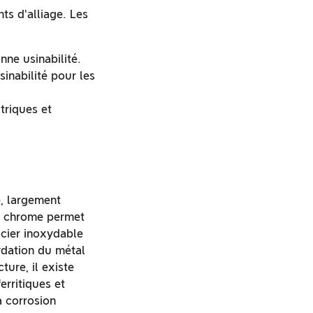
ts d'alliage. Les
ne usinabilité.
inabilité pour les
triques et
, largement
 de chrome permet
acier inoxydable
ydation du métal
ture, il existe
erritiques et
a corrosion