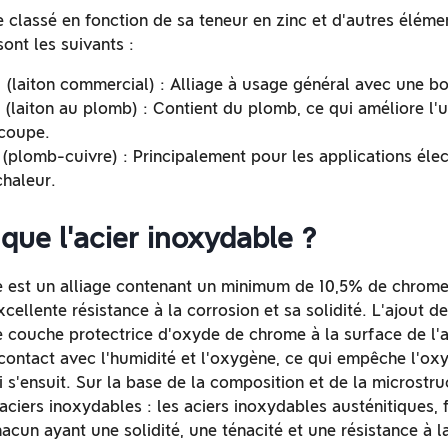
e classé en fonction de sa teneur en zinc et d'autres élémen
ont les suivants :
(laiton commercial) : Alliage à usage général avec une bon
(laiton au plomb) : Contient du plomb, ce qui améliore l'us
 coupe.
(plomb-cuivre) : Principalement pour les applications élec
haleur.
que l'acier inoxydable ?
e est un alliage contenant un minimum de 10,5% de chrome
xcellente résistance à la corrosion et sa solidité. L'ajout
e couche protectrice d'oxyde de chrome à la surface de l'
n contact avec l'humidité et l'oxygène, ce qui empêche l'ox
i s'ensuit. Sur la base de la composition et de la microstruc
aciers inoxydables : les aciers inoxydables austénitiques, f
acun ayant une solidité, une ténacité et une résistance à l