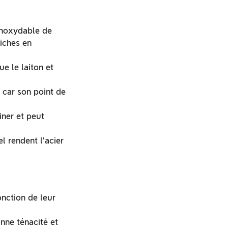
 inoxydable de
iches en
e le laiton et
 car son point de
iner et peut
l rendent l'acier
onction de leur
onne ténacité et