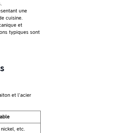
.
ésentant une
e cuisine.
canique et
ions typiques sont
s
ton et l'acier
able
nickel, etc.