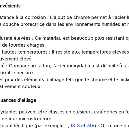
nvénients
istance à la corrosion : L'ajout de chrome permet à l'acier
e couche protectrice dans les environnements humides et r
dureté élevées : Ce matériau est beaucoup plus résistant qu
 de lourdes charges.
 hautes températures : Il résiste aux températures élevées
ativement élevé.
ité : Comparé au laiton, l'acier inoxydable est difficile à us
 outils spéciaux.
s prix des éléments d'alliage tels que le chrome et le nicke
lativement coûteux.
nuances d'alliage
xydables peuvent être classés en plusieurs catégories en f
 de leur microstructure.
le austénitique (par exemple...,
18-8 et 316
) : Offre une b